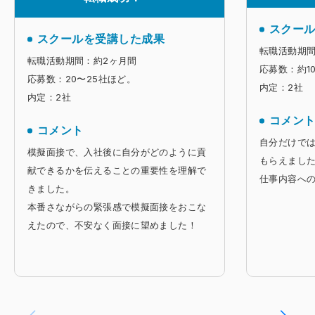
スクー
スクールを受講した成果
転職活動期間
転職活動期間：約2ヶ月間
応募数：約1
応募数：20〜25社ほど。
内定：2社
内定：2社
コメン
コメント
自分だけで
模擬面接で、入社後に自分がどのように貢
もらえまし
献できるかを伝えることの重要性を理解で
仕事内容へ
きました。
本番さながらの緊張感で模擬面接をおこな
えたので、不安なく面接に望めました！