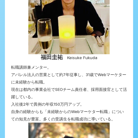
福田圭祐
Keisuke Fukuda
転職講師兼メンター。
アパレル法人の営業として約7年従事し、31歳でWebマーケター
に未経験から転職。
現在は都内の事業会社でSEOチーム責任者、採用面接官として活
躍している。
入社後2年で異例の年収150万円アップ。
自身の経験からも「未経験からのWebマーケター転職」につい
ての知見が豊富。多くの受講生を転職成功に導いている。